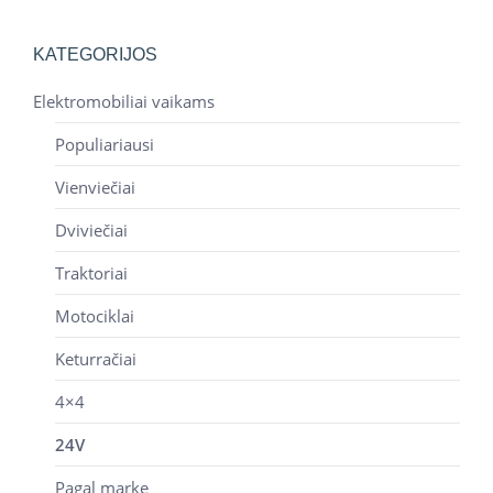
KATEGORIJOS
Elektromobiliai vaikams
Populiariausi
Vienviečiai
Dviviečiai
Traktoriai
Motociklai
Keturračiai
4×4
24V
Pagal markę