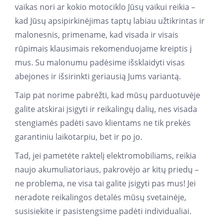
vaikas nori ar kokio motociklo Jūsų vaikui reikia –
kad Jūsų apsipirkinėjimas taptų labiau užtikrintas ir
malonesnis, primename, kad visada ir visais
rūpimais klausimais rekomenduojame kreiptis į
mus. Su malonumu padėsime išsklaidyti visas
abejones ir išsirinkti geriausią Jums variantą.
Taip pat norime pabrėžti, kad mūsų parduotuvėje
galite atskirai įsigyti ir reikalingų dalių, nes visada
stengiamės padėti savo klientams ne tik prekės
garantiniu laikotarpiu, bet ir po jo.
Tad, jei pametėte raktelį elektromobiliams, reikia
naujo akumuliatoriaus, pakrovėjo ar kitų priedų –
ne problema, ne visa tai galite įsigyti pas mus! Jei
neradote reikalingos detalės mūsų svetainėje,
susisiekite ir pasistengsime padėti individualiai.