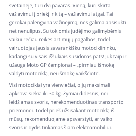
svetainėje, turi dvi pavaras. Vieną, kuri skirta
važiavimui į priekį ir kitą – važiavimui atgal. Tai
gerokai palengvina važinėjimą, nes galima apsisukti
net nenulipus. Su tokiomis judėjimo galimybėmis
vaikui rečiau reikės artimųjų pagalbos, todėl
vairuotojas jausis savarankišku motociklininku,
kadangi su visais iššūkiais susidoros pats! Juk taip ir
užauga Moto GP čempionai – „pirmiau išmokę
valdyti motociklą, nei išmokę vaikščioti“.
Visi motociklai yra vienviečiai, o jų maksimali
apkrova siekia iki 30 kg. Žymiai didesnis, nei
leidžiamas svoris, nerekomenduotinas transporto
priemonei. Todėl prieš užsisakant motociklą iš
mūsų, rekomenduojame apsvarstyti, ar vaiko
svoris ir dydis tinkamas šiam elektromobiliui.