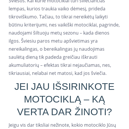
Šviesos. Kai kurie motociklai turi šviečiančias
lempas, kurios traukia vaiko dėmesį, prideda
tikroviškumo. Tačiau, to tikrai nereikėtų laikyti
būtinu kriterijumi, nes vaikiški motociklai, pagrinde,
naudojami šiltuoju metų sezonu – kada dienos
ilgos. Šviesiu paros metu apšvietimas yra
nereikalingas, o bereikalingas jų naudojimas
saulėtą dieną tik padeda greičiau iškrauti
akumuliatorių – efektas tikrai nejaučiamas, nes,
tikriausiai, nelabai net matosi, kad jos šviečia.
JEI JAU IŠSIRINKOTE
MOTOCIKLĄ – KĄ
VERTA DAR ŽINOTI?
Jeigu vis dar tiksliai nežinote, kokio motociklo Jūsų