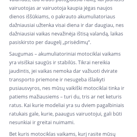
vairuotojas ar vairuotoja kaupia jėgas naujos
dienos iššūkiams, o pakrauto akumuliatoriaus
dažniausiai užtenka visai diena ir dar daugiau, nes
dažniausiai vaikas nevažinėja ištisą valandą, laikas
pasiskirsto per daugelį „prisėdimų“.
Saugumas – akumuliatoriniai motociklai vaikams
yra visiškai saugūs ir stabilūs. Tikrai nereikia
jaudintis, jei vaikas nemoka dar važiuoti dvirate
transporto priemone ir nesugeba išlaikyti
pusiausvyros, nes mūsų vaikiški motociklai tinka ir
patiems mažiausiems – turi du, tris ar net keturis
ratus. Kai kurie modeliai yra su dviem pagalbiniais
ratukais gale, kurie, paaugus vairuotojui, gali būti
nesunkiai ir greitai nuimami.
Bet kuris motociklas vaikams, kurį rasite mūsų