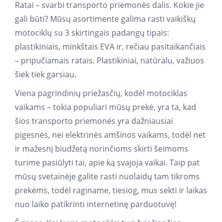
Ratai – svarbi transporto priemonės dalis. Kokie jie
gali būti? Mūsų asortimente galima rasti vaikiškų
motociklų su 3 skirtingais padangų tipais:
plastikiniais, minkštais EVA ir, rečiau pasitaikančiais
– pripučiamais ratais. Plastikiniai, natūralu, važiuos
šiek tiek garsiau.
Viena pagrindinių priežasčių, kodėl motociklas
vaikams – tokia populiari mūsų prekė, yra ta, kad
šios transporto priemonės yra dažniausiai
pigesnės, nei elektrinės amšinos vaikams, todėl net
ir mažesnį biudžetą norinčioms skirti šeimoms
turime pasiūlyti tai, apie ką svajoja vaikai. Taip pat
mūsų svetainėje galite rasti nuolaidų tam tikroms
prekėms, todėl raginame, tiesiog, mus sekti ir laikas
nuo laiko patikrinti internetinę parduotuvę!