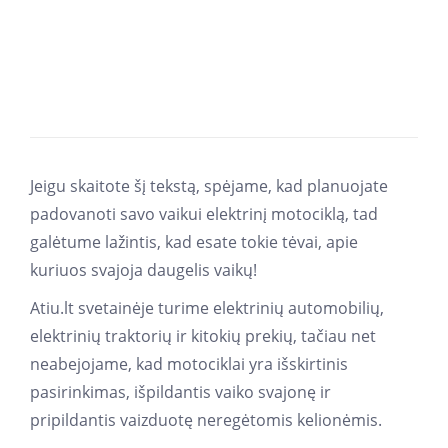
MOTOCIKLAS VAIKAMS GTM1188 ŽALIAS
120,99
€
Jeigu skaitote šį tekstą, spėjame, kad planuojate
padovanoti savo vaikui elektrinį motociklą, tad
galėtume lažintis, kad esate tokie tėvai, apie
kuriuos svajoja daugelis vaikų!
Atiu.lt svetainėje turime elektrinių automobilių,
elektrinių traktorių ir kitokių prekių, tačiau net
neabejojame, kad motociklai yra išskirtinis
pasirinkimas, išpildantis vaiko svajonę ir
pripildantis vaizduotę neregėtomis kelionėmis.