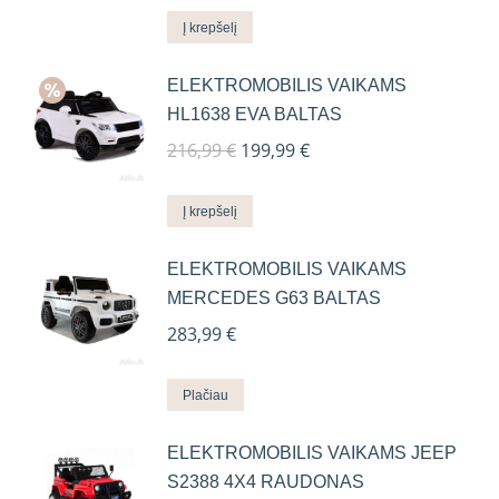
Į krepšelį
ELEKTROMOBILIS VAIKAMS
HL1638 EVA BALTAS
Original
Current
216,99
€
199,99
€
price
price
was:
is:
Į krepšelį
216,99 €.
199,99 €.
ELEKTROMOBILIS VAIKAMS
MERCEDES G63 BALTAS
283,99
€
Plačiau
ELEKTROMOBILIS VAIKAMS JEEP
S2388 4X4 RAUDONAS