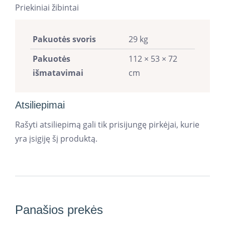
Priekiniai žibintai
Pakuotės svoris
29 kg
Pakuotės
112 × 53 × 72
išmatavimai
cm
Atsiliepimai
Rašyti atsiliepimą gali tik prisijungę pirkėjai, kurie
yra įsigiję šį produktą.
Panašios prekės