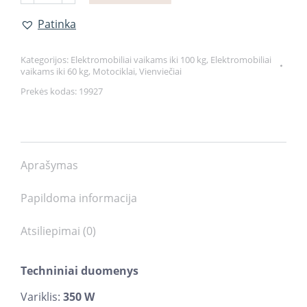
vaikams
A9902
Patinka
36V
Khaki
Kategorijos:
Elektromobiliai vaikams iki 100 kg
,
Elektromobiliai
vaikams iki 60 kg
,
Motociklai
,
Vienviečiai
quantity
Prekės kodas:
19927
Aprašymas
Papildoma informacija
Atsiliepimai (0)
Techniniai duomenys
Variklis:
350 W