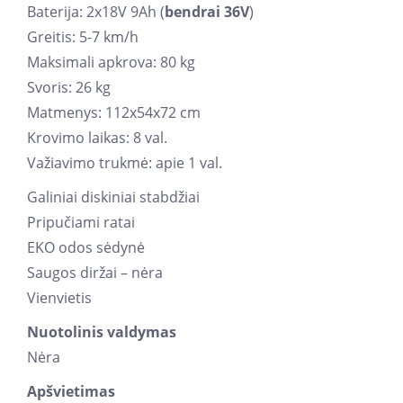
Baterija: 2x18V 9Ah (
bendrai 36V
)
Greitis: 5-7 km/h
Maksimali apkrova: 80 kg
Svoris: 26 kg
Matmenys: 112x54x72 cm
Krovimo laikas: 8 val.
Važiavimo trukmė: apie 1 val.
Galiniai diskiniai stabdžiai
Pripučiami ratai
EKO odos sėdynė
Saugos diržai – nėra
Vienvietis
Nuotolinis valdymas
Nėra
Apšvietimas