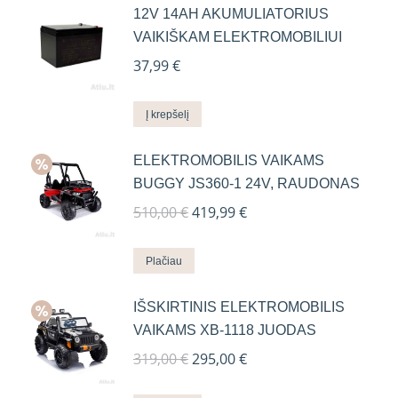
12V 14AH AKUMULIATORIUS
VAIKIŠKAM ELEKTROMOBILIUI
37,99
€
Į krepšelį
ELEKTROMOBILIS VAIKAMS
BUGGY JS360-1 24V, RAUDONAS
Original
Current
510,00
€
419,99
€
price
price
was:
is:
Plačiau
510,00 €.
419,99 €.
IŠSKIRTINIS ELEKTROMOBILIS
VAIKAMS XB-1118 JUODAS
Original
Current
319,00
€
295,00
€
price
price