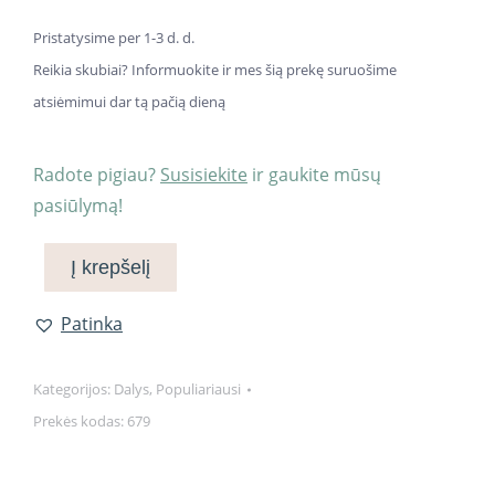
Pristatysime per 1-3 d. d.
Reikia skubiai? Informuokite ir mes šią prekę suruošime
atsiėmimui dar tą pačią dieną
Radote pigiau?
Susisiekite
ir gaukite mūsų
pasiūlymą!
Į krepšelį
Patinka
Kategorijos:
Dalys
,
Populiariausi
Prekės kodas:
679