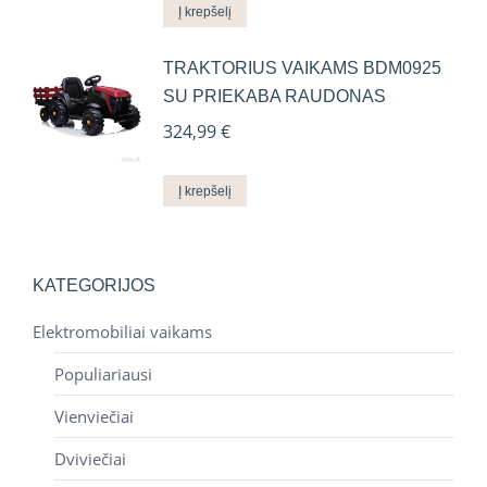
was:
is:
Į krepšelį
319,00 €.
295,00 €.
TRAKTORIUS VAIKAMS BDM0925
SU PRIEKABA RAUDONAS
324,99
€
Į krepšelį
KATEGORIJOS
Elektromobiliai vaikams
Populiariausi
Vienviečiai
Dviviečiai