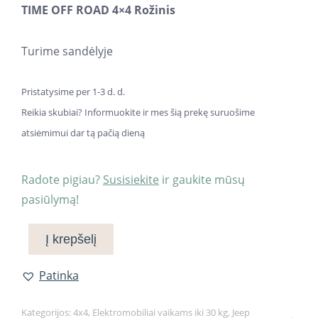
TIME OFF ROAD 4×4 Rožinis
Turime sandėlyje
Pristatysime per 1-3 d. d.
Reikia skubiai? Informuokite ir mes šią prekę suruošime
atsiėmimui dar tą pačią dieną
Radote pigiau?
Susisiekite
ir gaukite mūsų
pasiūlymą!
Į krepšelį
Patinka
Kategorijos:
4x4
,
Elektromobiliai vaikams iki 30 kg
,
Jeep