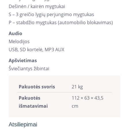
Dešinėn / kairėn mygtukai
S – 3 greičio lygių perjungimo mygtukas
P – stabdžio mygtukas (automobilio blokavimas)
Audio
Melodijos
USB, SD kortelė, MP3 AUX
Apšvietimas
Šviečiantys žibintai
Pakuotės svoris
21 kg
Pakuotės
112 × 63 × 43,5
išmatavimai
cm
Atsiliepimai