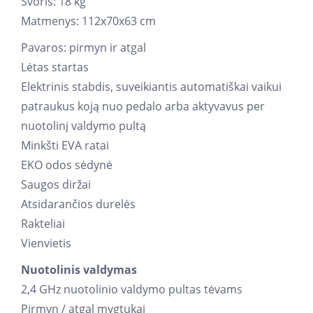
Svoris: 18 kg
Matmenys: 112x70x63 cm
Pavaros: pirmyn ir atgal
Lėtas startas
Elektrinis stabdis, suveikiantis automatiškai vaikui
patraukus koją nuo pedalo arba aktyvavus per
nuotolinį valdymo pultą
Minkšti EVA ratai
EKO odos sėdynė
Saugos diržai
Atsidarančios durelės
Rakteliai
Vienvietis
Nuotolinis valdymas
2,4 GHz nuotolinio valdymo pultas tėvams
Pirmyn / atgal mygtukai