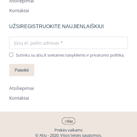
Atsiliepimai
Kontaktai
UŽSIREGISTRUOKITE NAUJIENLAIŠKIUI
Jūsų el. pašto adresas *
Sutinku su atiu.lt svetainės taisyklėmis ir privatumo politika.
Pateikti
Atsiliepimai
Kontaktai
Prekės vaikams
© Atiu - 2020. Visos teisės saugomos.