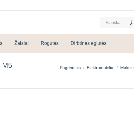
ms
Žaislai
Rogutės
Dirbtinės eglutės
 M5
You are here:
Pagrindinis
Elektromobiliai
Maksima