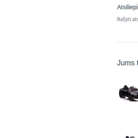
Atsiliep
Rašyti ats
Jums t