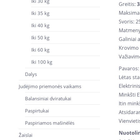
Iki 30 kg
Greitis:
3
Maksimal
Iki 35 kg
Svoris: 2
Iki 40 kg
Matmeny
Iki 50 kg
Galiniai 
Krovimo l
Iki 60 kg
Važiavimo
Iki 100 kg
Pavaros: 
Dalys
Lėtas sta
Elektrini
Judėjimo priemonės vaikams
Minkšti E
Balansiniai dviratukai
Itin min
Paspirtukai
Atsidara
Vienvieti
Paspiriamos mašinėlės
Nuotoli
Žaislai