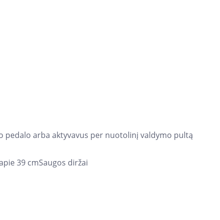
nuo pedalo arba aktyvavus per nuotolinį valdymo pultą
 apie 39 cmSaugos diržai