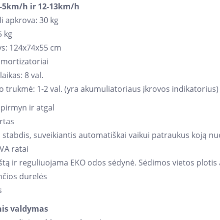
-5km/h ir 12-13km/h
i apkrova: 30 kg
5 kg
s: 124x74x55 cm
amortizatoriai
aikas: 8 val.
 trukmė: 1-2 val. (yra akumuliatoriaus įkrovos indikatorius)
pirmyn ir atgal
rtas
s stabdis, suveikiantis automatiškai vaikui patraukus koją 
VA ratai
kštą ir reguliuojama EKO odos sėdynė. Sėdimos vietos plotis
nčios durelės
s
nis valdymas