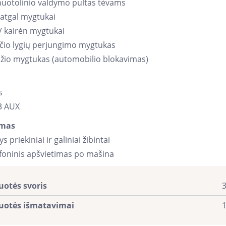
nuotolinio valdymo pultas tėvams
 atgal mygtukai
/ kairėn mygtukai
eičio lygių perjungimo mygtukas
džio mygtukas (automobilio blokavimas)
s
3 AUX
imas
s priekiniai ir galiniai žibintai
foninis apšvietimas po mašina
uotės svoris
3
uotės išmatavimai
1