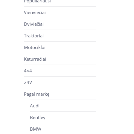
Populiariausi
Vienviečiai
Dviviečiai
Traktoriai
Motociklai
Keturračiai
4×4
24V
Pagal markę
Audi
Bentley
BMW