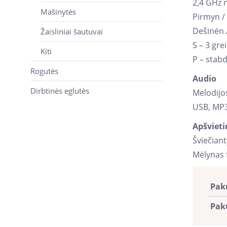
2,4 GHz 
Mašinytės
Pirmyn /
Dešinėn 
Žaisliniai šautuvai
S – 3 gr
Kiti
P – stab
Rogutės
Audio
Dirbtinės eglutės
Melodijo
USB, MP
Apšviet
Šviečianty
Mėlynas 
Pak
Pak