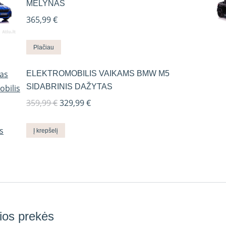
MĖLYNAS
365,99
€
Plačiau
ELEKTROMOBILIS VAIKAMS BMW M5
SIDABRINIS DAŽYTAS
Original
Current
359,99
€
329,99
€
price
price
was:
is:
Į krepšelį
359,99 €.
329,99 €.
ios prekės