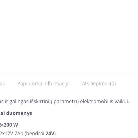
as
Papildoma informacija
Atsiliepimai (0)
tas ir galingas išskirtinių parametrų elektromobilis vaikui.
iai duomenys
2×200 W
: 2x12V 7Ah (bendrai
24V
)