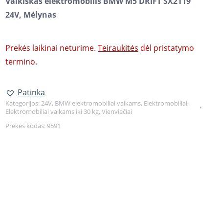
Vaikiškas elektromobilis BMW M5 DRIFT SX2119
24V, Mėlynas
Prekės laikinai neturime.
Teiraukitės
dėl pristatymo
termino.
Patinka
Kategorijos:
24V
,
BMW elektromobiliai vaikams
,
Elektromobiliai
,
Elektromobiliai vaikams iki 30 kg
,
Vienviečiai
Prekės kodas:
9591