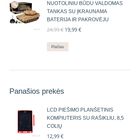
NUOTOLINIU BŪDU VALDOMAS
TANKAS SU ĮKRAUNAMA
BATERIJA IR PAKROVĖJU
Original
Current
24,99
€
19,99
€
price
price
was:
is:
Plačiau
24,99 €.
19,99 €.
Panašios prekės
LCD PIEŠIMO PLANŠETINIS
KOMPIUTERIS SU RAŠIKLIU, 8,5
COLIŲ
12,99
€