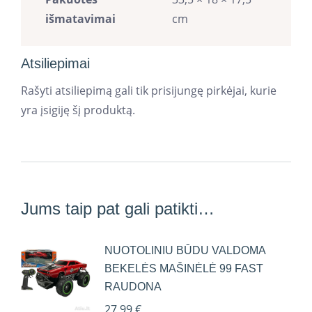
išmatavimai
cm
Atsiliepimai
Rašyti atsiliepimą gali tik prisijungę pirkėjai, kurie
yra įsigiję šį produktą.
Jums taip pat gali patikti…
NUOTOLINIU BŪDU VALDOMA
BEKELĖS MAŠINĖLĖ 99 FAST
RAUDONA
27,99
€