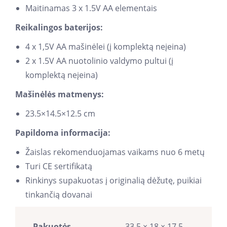
Maitinamas 3 x 1.5V AA elementais
Reikalingos baterijos:
4 x 1,5V AA mašinėlei (į komplektą neįeina)
2 x 1.5V AA nuotolinio valdymo pultui (į
komplektą neįeina)
Mašinėlės matmenys:
23.5×14.5×12.5 cm
Papildoma informacija:
Žaislas rekomenduojamas vaikams nuo 6 metų
Turi CE sertifikatą
Rinkinys supakuotas į originalią dėžutę, puikiai
tinkančią dovanai
Pakuotės
33,5 × 18 × 17,5