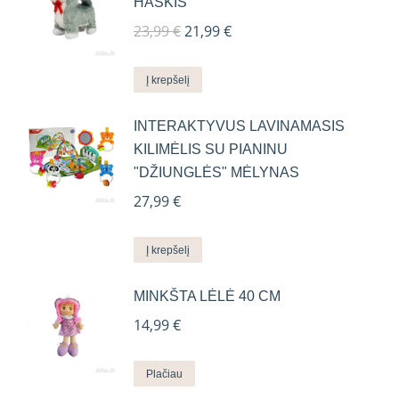
HASKIS
Original
Current
23,99
€
21,99
€
price
price
was:
is:
Į krepšelį
23,99 €.
21,99 €.
INTERAKTYVUS LAVINAMASIS
KILIMĖLIS SU PIANINU
"DŽIUNGLĖS" MĖLYNAS
27,99
€
Į krepšelį
MINKŠTA LĖLĖ 40 CM
14,99
€
Plačiau