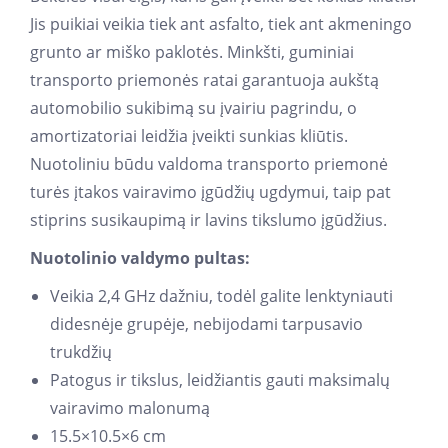
Jis puikiai veikia tiek ant asfalto, tiek ant akmeningo
grunto ar miško paklotės. Minkšti, guminiai
transporto priemonės ratai garantuoja aukštą
automobilio sukibimą su įvairiu pagrindu, o
amortizatoriai leidžia įveikti sunkias kliūtis.
Nuotoliniu būdu valdoma transporto priemonė
turės įtakos vairavimo įgūdžių ugdymui, taip pat
stiprins susikaupimą ir lavins tikslumo įgūdžius.
Nuotolinio valdymo pultas:
Veikia 2,4 GHz dažniu, todėl galite lenktyniauti
didesnėje grupėje, nebijodami tarpusavio
trukdžių
Patogus ir tikslus, leidžiantis gauti maksimalų
vairavimo malonumą
15.5×10.5×6 cm