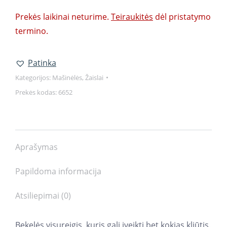
Prekės laikinai neturime.
Teiraukitės
dėl pristatymo
termino.
Patinka
Kategorijos:
Mašinėlės
,
Žaislai
Prekės kodas:
6652
Aprašymas
Papildoma informacija
Atsiliepimai (0)
Bekelės visureigis, kuris gali įveikti bet kokias kliūtis.