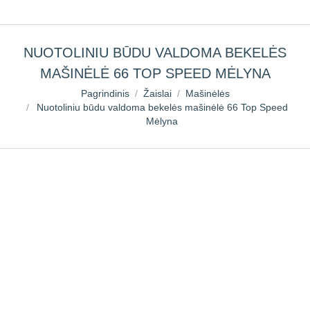
NUOTOLINIU BŪDU VALDOMA BEKELĖS
MAŠINĖLĖ 66 TOP SPEED MĖLYNA
You are here:
Pagrindinis
Žaislai
Mašinėlės
Nuotoliniu būdu valdoma bekelės mašinėlė 66 Top Speed
Mėlyna