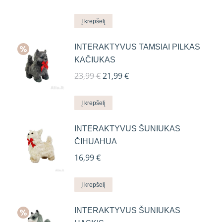
Į krepšelį
INTERAKTYVUS TAMSIAI PILKAS
KAČIUKAS
Original
Current
23,99
€
21,99
€
price
price
was:
is:
Į krepšelį
23,99 €.
21,99 €.
INTERAKTYVUS ŠUNIUKAS
ČIHUAHUA
16,99
€
Į krepšelį
INTERAKTYVUS ŠUNIUKAS