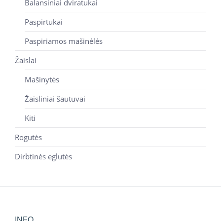
Balansiniai dviratukai
Paspirtukai
Paspiriamos mašinėlės
Žaislai
Mašinytės
Žaisliniai šautuvai
Kiti
Rogutės
Dirbtinės eglutės
INFO