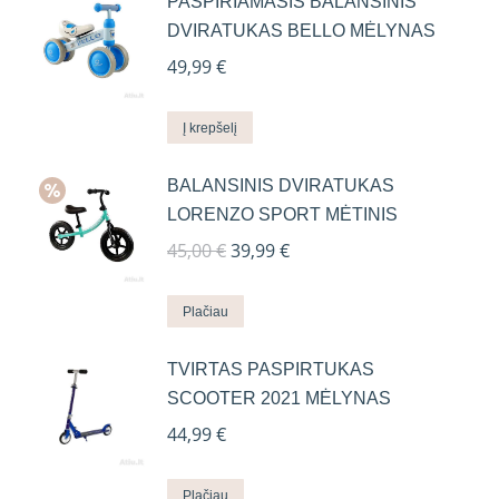
PASPIRIAMASIS BALANSINIS
DVIRATUKAS BELLO MĖLYNAS
49,99
€
Į krepšelį
BALANSINIS DVIRATUKAS
LORENZO SPORT MĖTINIS
Original
Current
45,00
€
39,99
€
price
price
was:
is:
Plačiau
45,00 €.
39,99 €.
TVIRTAS PASPIRTUKAS
SCOOTER 2021 MĖLYNAS
44,99
€
Plačiau