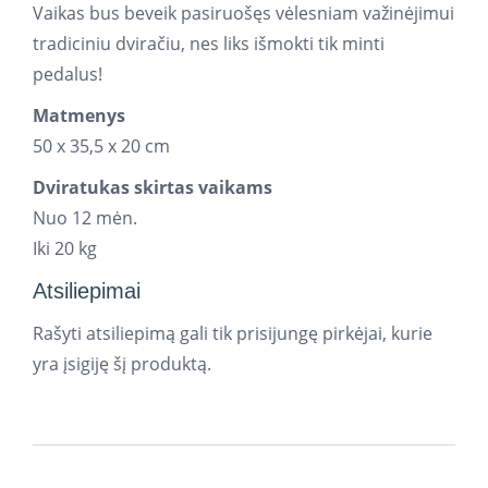
Vaikas bus beveik pasiruošęs vėlesniam važinėjimui
tradiciniu dviračiu, nes liks išmokti tik minti
pedalus!
Matmenys
50 x 35,5 x 20 cm
Dviratukas skirtas vaikams
Nuo 12 mėn.
Iki 20 kg
Atsiliepimai
Rašyti atsiliepimą gali tik prisijungę pirkėjai, kurie
yra įsigiję šį produktą.