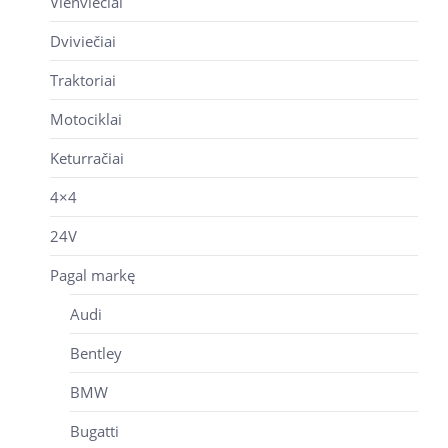
Vienviečiai
Dviviečiai
Traktoriai
Motociklai
Keturračiai
4×4
24V
Pagal markę
Audi
Bentley
BMW
Bugatti