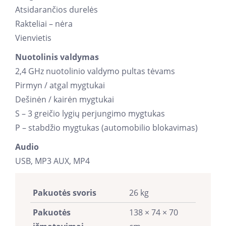
Atsidarančios durelės
Rakteliai – nėra
Vienvietis
Nuotolinis valdymas
2,4 GHz nuotolinio valdymo pultas tėvams
Pirmyn / atgal mygtukai
Dešinėn / kairėn mygtukai
S – 3 greičio lygių perjungimo mygtukas
P – stabdžio mygtukas (automobilio blokavimas)
Audio
USB, MP3 AUX, MP4
Pakuotės svoris
26 kg
Pakuotės
138 × 74 × 70