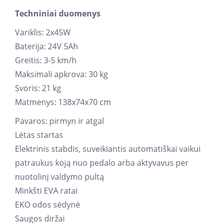
Techniniai duomenys
Variklis: 2x45W
Baterija: 24V 5Ah
Greitis: 3-5 km/h
Maksimali apkrova: 30 kg
Svoris: 21 kg
Matmenys: 138x74x70 cm
Pavaros: pirmyn ir atgal
Lėtas startas
Elektrinis stabdis, suveikiantis automatiškai vaikui
patraukus koją nuo pedalo arba aktyvavus per
nuotolinį valdymo pultą
Minkšti EVA ratai
EKO odos sėdynė
Saugos diržai