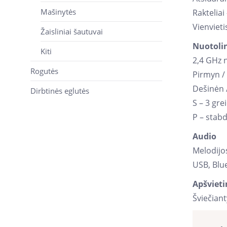
Mašinytės
Rakteliai
Vienvieti
Žaisliniai šautuvai
Nuotoli
Kiti
2,4 GHz 
Rogutės
Pirmyn /
Dešinėn 
Dirbtinės eglutės
S – 3 gr
P – stab
Audio
Melodijo
USB, Blu
Apšviet
Šviečiant