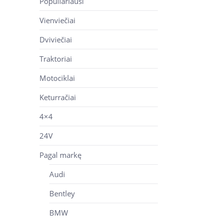
Populiariausi
Vienviečiai
Dviviečiai
Traktoriai
Motociklai
Keturračiai
4×4
24V
Pagal markę
Audi
Bentley
BMW