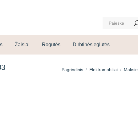
ms
Žaislai
Rogutės
Dirbtinės eglutės
03
You are here:
Pagrindinis
Elektromobiliai
Maksima