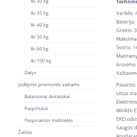
Iki 30 kg
Technin
Iki 35 kg
Variklis:
Baterija:
Iki 40 kg
Greitis: 
Iki 50 kg
Maksimal
Svoris: 1
Iki 60 kg
Matmeny
Iki 100 kg
Krovimo l
Dalys
Važiavimo
Judėjimo priemonės vaikams
Pavaros: 
Lėtas sta
Balansiniai dviratukai
Elektrini
Paspirtukai
Minkšti E
EKO odo
Paspiriamos mašinėlės
Saugos d
Žaislai
Atsidara