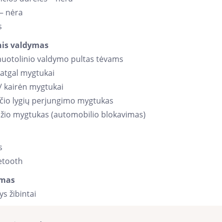
 – nėra
s
nis valdymas
nuotolinio valdymo pultas tėvams
 atgal mygtukai
/ kairėn mygtukai
eičio lygių perjungimo mygtukas
džio mygtukas (automobilio blokavimas)
s
etooth
imas
ys žibintai