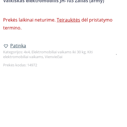
Vaikiškas elektromobilis JH-103 Žalias (army)
Prekės laikinai neturime.
Teiraukitės
dėl pristatymo
termino.
Patinka
Kategorijos:
4x4
,
Elektromobiliai vaikams iki 30 kg
,
Kiti
elektromobiliai vaikams
,
Vienviečiai
Prekės kodas:
14972