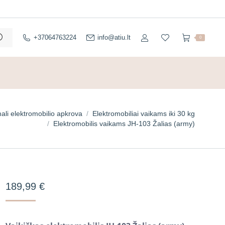
+37064763224
info@atiu.lt
0
li elektromobilio apkrova
Elektromobiliai vaikams iki 30 kg
Elektromobilis vaikams JH-103 Žalias (army)
189,99
€