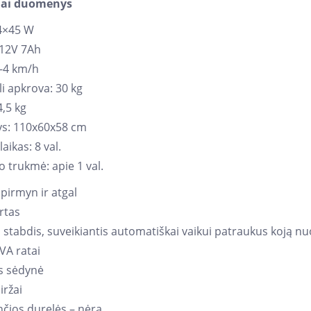
iai duomenys
 4×45 W
 12V 7Ah
3-4 km/h
i apkrova: 30 kg
4,5 kg
s: 110x60x58 cm
aikas: 8 val.
 trukmė: apie 1 val.
pirmyn ir atgal
rtas
s stabdis, suveikiantis automatiškai vaikui patraukus koją 
VA ratai
s sėdynė
iržai
nčios durelės – nėra