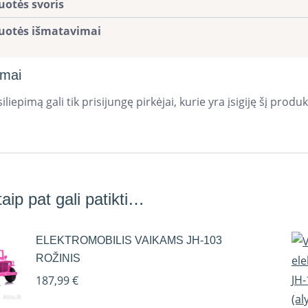
uotės svoris
uotės išmatavimai
imai
iliepimą gali tik prisijungę pirkėjai, kurie yra įsigiję šį produk
aip pat gali patikti…
ELEKTROMOBILIS VAIKAMS JH-103
ROŽINIS
187,99
€