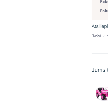
Pak
Pak
Atsiliep
Rašyti ats
Jums t