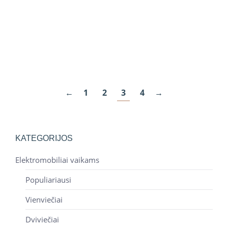
KETURRATIS VAIKAMS BDM0906 SU
PRIPUČIAMOM PADANGOM RAUDONAS
254,99
€
←
1
2
3
4
→
KATEGORIJOS
Elektromobiliai vaikams
Populiariausi
Vienviečiai
Dviviečiai