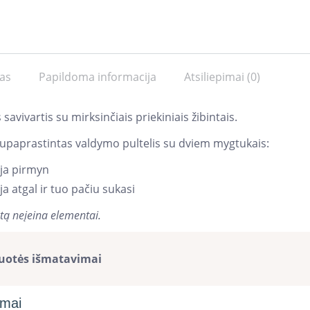
as
Papildoma informacija
Atsiliepimai (0)
 savivartis su mirksinčiais priekiniais žibintais.
upaprastintas valdymo pultelis su dviem mygtukais:
ja pirmyn
ja atgal ir tuo pačiu sukasi
tą neįeina elementai.
uotės išmatavimai
imai