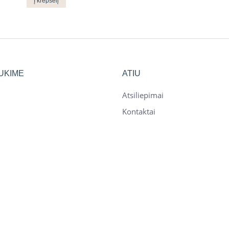
Į krepšelį
UKIME
ATIU
Atsiliepimai
Kontaktai