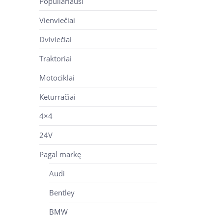
Populiariausi
Vienviečiai
Dviviečiai
Traktoriai
Motociklai
Keturračiai
4×4
24V
Pagal markę
Audi
Bentley
BMW