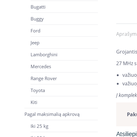
Bugatti
Buggy
Ford
Aprašym
Jeep
Grojantis
Lamborghini
27 MHz s
Mercedes
važiuo
Range Rover
važiuo
Toyota
Į komplek
Kiti
Pak
Pagal maksimalią apkrovą
Iki 25 kg
Atsiliep