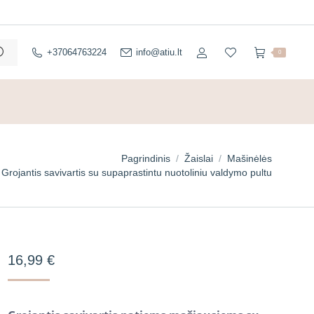
+37064763224
info@atiu.lt
0
Pagrindinis
Žaislai
Mašinėlės
Grojantis savivartis su supaprastintu nuotoliniu valdymo pultu
16,99
€