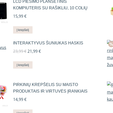
LCD PIEŠIMO PLANŠETINIS
KOMPIUTERIS SU RAŠIKLIU, 10 COLIŲ
15,99
€
Į krepšelį
INTERAKTYVUS ŠUNIUKAS HASKIS
Original
Current
23,99
€
21,99
€
price
price
was:
is:
Į krepšelį
23,99 €.
21,99 €.
PIRKINIŲ KREPŠELIS SU MAISTO
PRODUKTAIS IR VIRTUVĖS ĮRANKIAIS
14,99
€