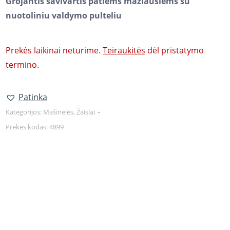
Grojantis savivartis patiems mažiausiems su
nuotoliniu valdymo pulteliu
Prekės laikinai neturime.
Teiraukitės
dėl pristatymo
termino.
Patinka
Kategorijos:
Mašinėlės
,
Žaislai
Prekės kodas:
4899