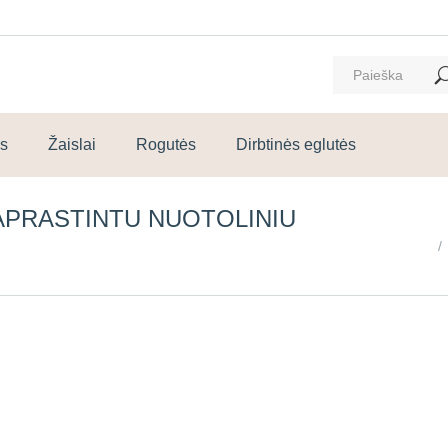
ms
Žaislai
Rogutės
Dirbtinės eglutės
APRASTINTU NUOTOLINIU
You are here: