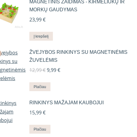
MAGNETINIS ŽAIDIMAS - KIRMĖLIUKŲ IR
MORKŲ GAUDYMAS
23,99
€
Į krepšelį
ŽVEJYBOS RINKINYS SU MAGNETINĖMIS
ŽUVELĖMIS
Original
Current
12,99
€
9,99
€
price
price
was:
is:
Plačiau
12,99 €.
9,99 €.
RINKINYS MAŽAJAM KAUBOJUI
15,99
€
Plačiau