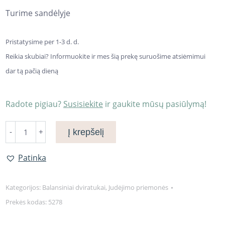
Turime sandėlyje
Pristatysime per 1-3 d. d.
Reikia skubiai? Informuokite ir mes šią prekę suruošime atsiėmimui
dar tą pačią dieną
Radote pigiau?
Susisiekite
ir gaukite mūsų pasiūlymą!
Balansinis
Į krepšelį
dviratukas
Rocco
Patinka
Mėlynas
quantity
Kategorijos:
Balansiniai dviratukai
,
Judėjimo priemonės
Prekės kodas:
5278