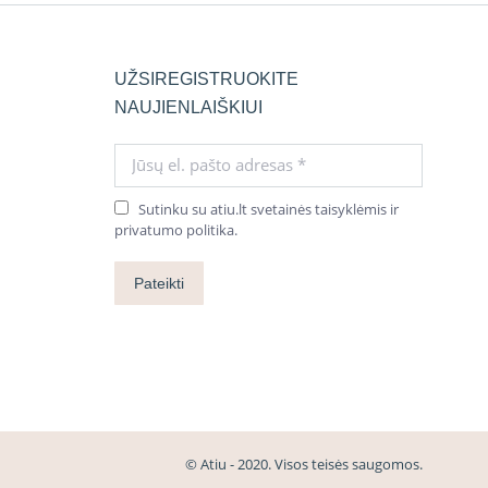
UŽSIREGISTRUOKITE
NAUJIENLAIŠKIUI
Jūsų el. pašto adresas *
Sutinku su atiu.lt svetainės taisyklėmis ir
privatumo politika.
Pateikti
© Atiu - 2020. Visos teisės saugomos.