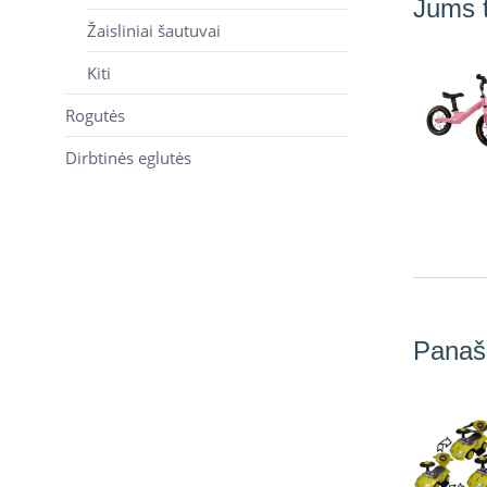
Jums t
Žaisliniai šautuvai
Kiti
Rogutės
Dirbtinės eglutės
Panaš