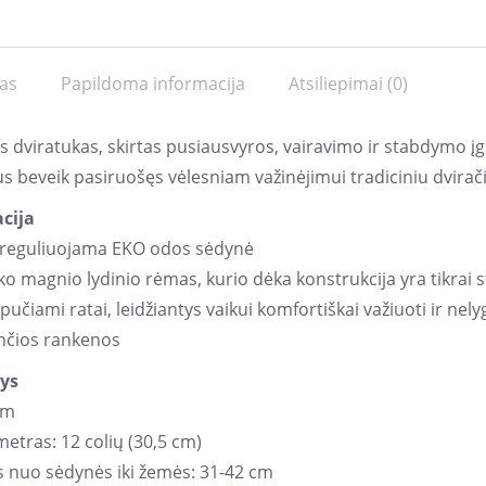
as
Papildoma informacija
Atsiliepimai (0)
s dviratukas, skirtas pusiausvyros, vairavimo ir stabdymo į
s beveik pasiruošęs vėlesniam važinėjimui tradiciniu dviračiu
acija
 reguliuojama EKO odos sėdynė
o magnio lydinio rėmas, kurio dėka konstrukcija yra tikrai st
ipučiami ratai, leidžiantys vaikui komfortiškai važiuoti ir nel
nčios rankenos
ys
 cm
etras: 12 colių (30,5 cm)
 nuo sėdynės iki žemės: 31-42 cm