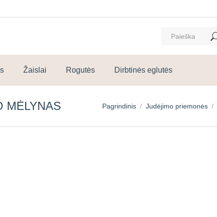
ms
Žaislai
Rogutės
Dirbtinės eglutės
O MĖLYNAS
You are here:
Pagrindinis
Judėjimo priemonės