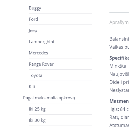
Buggy
Ford
Aprašym
Jeep
Balansini
Lamborghini
Vaikas bu
Mercedes
Specifik
Range Rover
Minkšta,
Naujovišk
Toyota
Dideli pr
Kiti
Neslysta
Pagal maksimalią apkrovą
Matmen
Ilgis: 84
Iki 25 kg
Ratų diam
Iki 30 kg
Atstumas