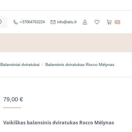
+37064763224
info@atiu.lt
0
Balansiniai dviratukai
Balansinis dviratukas Rocco Mėlynas
79,00
€
Vaikiškas balansinis dviratukas Rocco Mėlynas