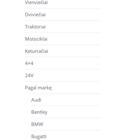
Vienviečiai
Dviviečiai
Traktoriai
Motociklai
Keturračiai
4×4
24V
Pagal markę
Audi
Bentley
BMW
Bugatti