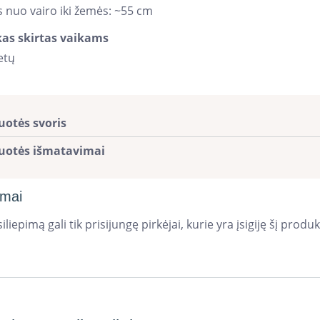
 nuo vairo iki žemės: ~55 cm
as skirtas vaikams
etų
uotės svoris
uotės išmatavimai
imai
iliepimą gali tik prisijungę pirkėjai, kurie yra įsigiję šį produk