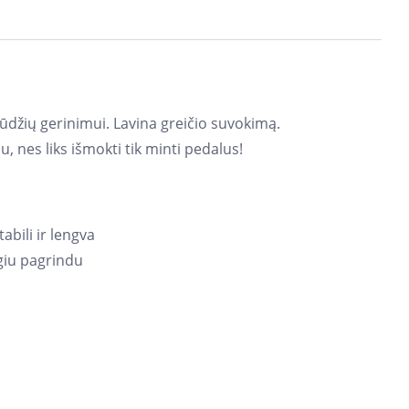
gūdžių gerinimui. Lavina greičio suvokimą.
, nes liks išmokti tik minti pedalus!
abili ir lengva
ygiu pagrindu