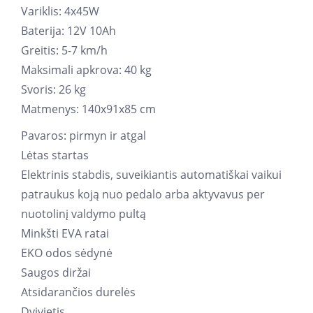
Variklis: 4x45W
Baterija: 12V 10Ah
Greitis: 5-7 km/h
Maksimali apkrova: 40 kg
Svoris: 26 kg
Matmenys: 140x91x85 cm
Pavaros: pirmyn ir atgal
Lėtas startas
Elektrinis stabdis, suveikiantis automatiškai vaikui
patraukus koją nuo pedalo arba aktyvavus per
nuotolinį valdymo pultą
Minkšti EVA ratai
EKO odos sėdynė
Saugos diržai
Atsidarančios durelės
Dvivietis