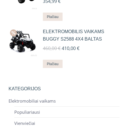
354,99
€
Plačiau
ELEKTROMOBILIS VAIKAMS
BUGGY S2588 4X4 BALTAS
Original
Current
460,00
€
410,00
€
price
price
was:
is:
Plačiau
460,00 €.
410,00 €.
KATEGORIJOS
Elektromobiliai vaikams
Populiariausi
Vienviečiai