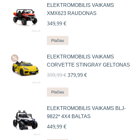
ELEKTROMOBILIS VAIKAMS
XMX623 RAUDONAS
349,99
€
Plačiau
ELEKTROMOBILIS VAIKAMS
CORVETTE STINGRAY GELTONAS
Original
Current
399,99
€
379,99
€
price
price
was:
is:
Plačiau
399,99 €.
379,99 €.
ELEKTROMOBILIS VAIKAMS BLJ-
9822* 4X4 BALTAS
449,99
€