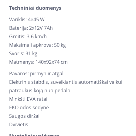
Techniniai duomenys
Variklis: 4×45 W
Baterija: 2x12V 7Ah
Greitis: 3-6 km/h
Maksimali apkrova: 50 kg
Svoris: 31 kg
Matmenys: 140x92x74 cm
Pavaros: pirmyn ir atgal
Elektrinis stabdis, suveikiantis automatiškai vaikui
patraukus koją nuo pedalo
Minkšti EVA ratai
EKO odos sėdynė
Saugos diržai
Dvivietis
Nuotolinis valdymas