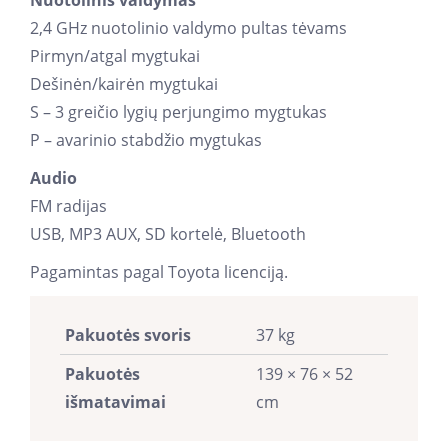
2,4 GHz nuotolinio valdymo pultas tėvams
Pirmyn/atgal mygtukai
Dešinėn/kairėn mygtukai
S – 3 greičio lygių perjungimo mygtukas
P – avarinio stabdžio mygtukas
Audio
FM radijas
USB, MP3 AUX, SD kortelė, Bluetooth
Pagamintas pagal Toyota licenciją.
Pakuotės svoris
37 kg
Pakuotės
139 × 76 × 52
išmatavimai
cm