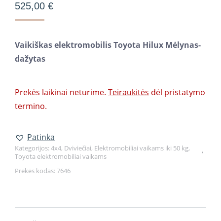
525,00
€
Vaikiškas elektromobilis Toyota Hilux Mėlynas-
dažytas
Prekės laikinai neturime.
Teiraukitės
dėl pristatymo
termino.
Patinka
Kategorijos:
4x4
,
Dviviečiai
,
Elektromobiliai vaikams iki 50 kg
,
Toyota elektromobiliai vaikams
Prekės kodas:
7646