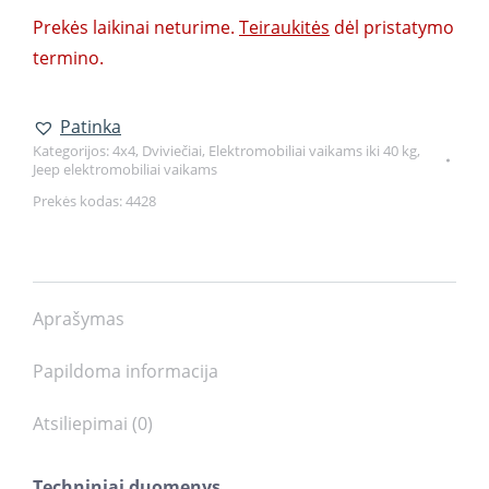
Prekės laikinai neturime.
Teiraukitės
dėl pristatymo
termino.
Patinka
Kategorijos:
4x4
,
Dviviečiai
,
Elektromobiliai vaikams iki 40 kg
,
Jeep elektromobiliai vaikams
Prekės kodas:
4428
Aprašymas
Papildoma informacija
Atsiliepimai (0)
Techniniai duomenys