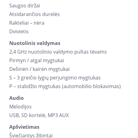
Saugos diržai
Atsidarančios durelės
Rakteliai – nėra
Dvivietis
Nuotolinis valdymas
2,4 GHz nuotolinio valdymo pultas tėvams
Pirmyn / atgal mygtukai
Dešinėn / kairėn mygtukai
S – 3 greičio lygių perjungimo mygtukas
P – stabdžio mygtukas (automobilio blokavimas)
Audio
Melodijos
USB, SD kortelė, MP3 AUX
Apšvietimas
Šviečiantys žibintai