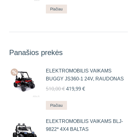
Plačiau
Panašios prekės
ELEKTROMOBILIS VAIKAMS
BUGGY JS360-1 24V, RAUDONAS
Original
Current
510,00
€
419,99
€
price
price
was:
is:
Plačiau
510,00 €.
419,99 €.
ELEKTROMOBILIS VAIKAMS BLJ-
9822* 4X4 BALTAS